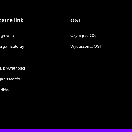
atne linki
OST
 główna
Czym jest OST
rganizatorzy
Wydarzenia OST
ka prywatności
ganizatorów
ediów