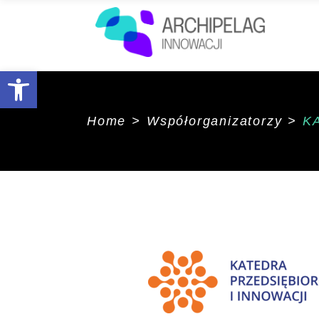
Open toolbar
Home
>
Współorganizatorzy
>
K