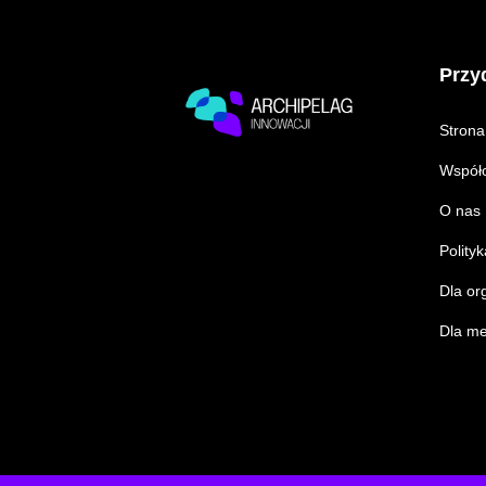
Przyd
Strona
Współo
O nas
Polity
Dla or
Dla m