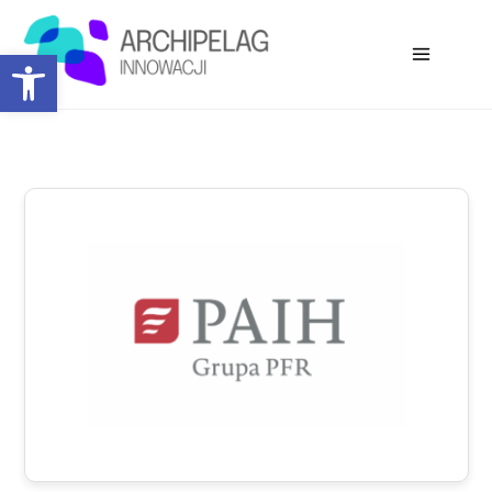
Open toolbar
Współorganizatorzy: