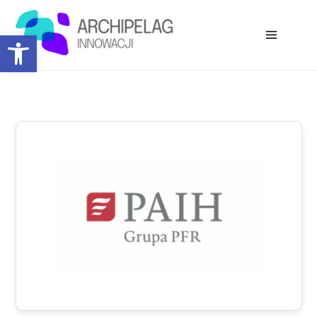
Open toolbar
Współorganizatorzy: