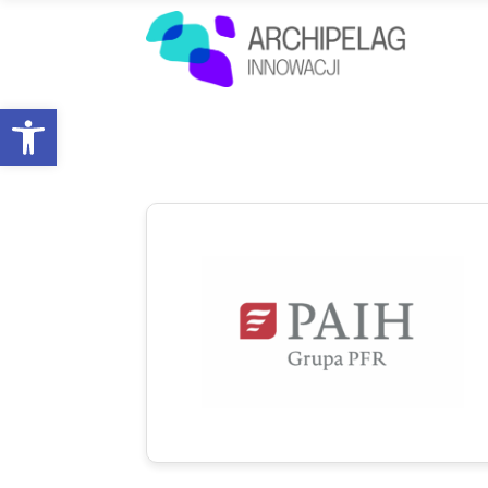
Open toolbar
Współorganizato